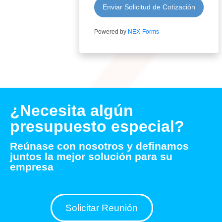
Enviar Solicitud de Cotización
Powered by
NEX-Forms
¿Necesita algún
presupuesto especial?
Reúnase con nosotros y definamos
juntos la mejor solución para su
empresa
Solicitar Reunión