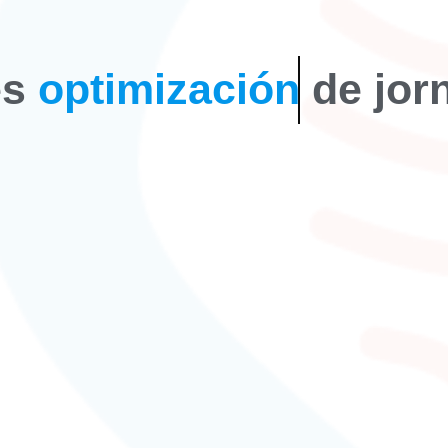
es
optimización
de jor