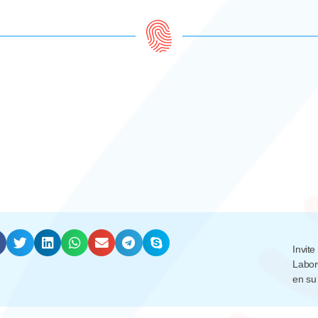
Invi
Labor
en su