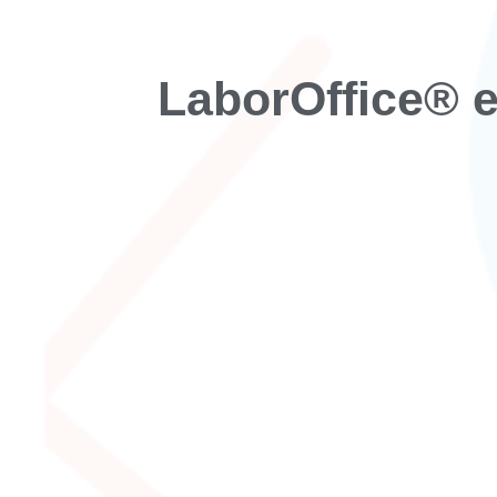
LaborOffice® 